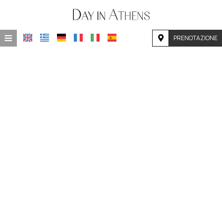
≡
PRENOTAZIONE
HOME
POSIZIONE
ALLOGGIO
STRUTTURE
GALLERIA FOTOGRAFICA