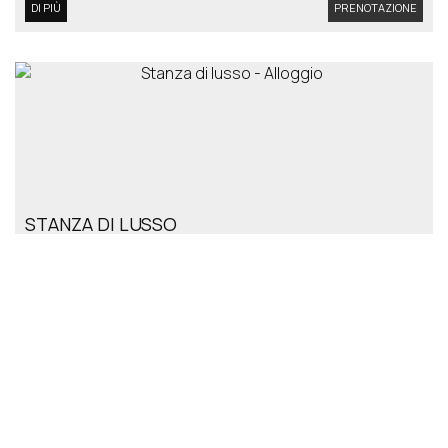
DI PIÙ
PRENOTAZIONE
STANZA DI LUSSO
24 m²
3 persone
1 divano letto & 1 ampio letto
matrimoniale
DI PIÙ
PRENOTAZIONE